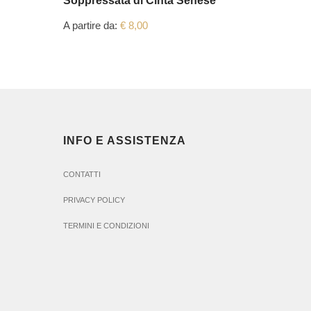
Soppressata di Cinta Senese
Lombo 
A partire da:
€
8,00
A partire
INFO E ASSISTENZA
CONTATTI
PRIVACY POLICY
TERMINI E CONDIZIONI