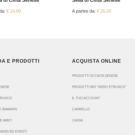
ia di Cinta Senese
Sella di Cinta Senese
 da:
€
14,00
A partire da:
€
26,00
DA E PRODOTTI
ACQUISTA ONLINE
PRODOTTI DI CINTA SENESE
SENESE
PRODOTTI BIO “NERO ETRUSCO”
TRUSCO
IL TUO ACCOUNT
O BIAMIATA
CARRELLO
E AMICI
CASSA
NEWS ED EVENTI