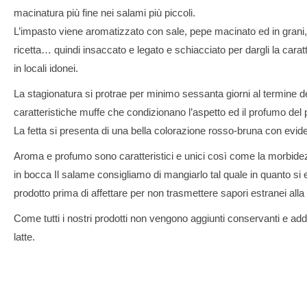
macinatura più fine nei salami più piccoli.
L’impasto viene aromatizzato con sale, pepe macinato ed in grani, 
ricetta… quindi insaccato e legato e schiacciato per dargli la carat
in locali idonei.
La stagionatura si protrae per minimo sessanta giorni al termine dei
caratteristiche muffe che condizionano l’aspetto ed il profumo del 
La fetta si presenta di una bella colorazione rosso-bruna con eviden
Aroma e profumo sono caratteristici e unici così come la morbidez
in bocca Il salame consigliamo di mangiarlo tal quale in quanto si 
prodotto prima di affettare per non trasmettere sapori estranei alla 
Come tutti i nostri prodotti non vengono aggiunti conservanti e additi
latte.