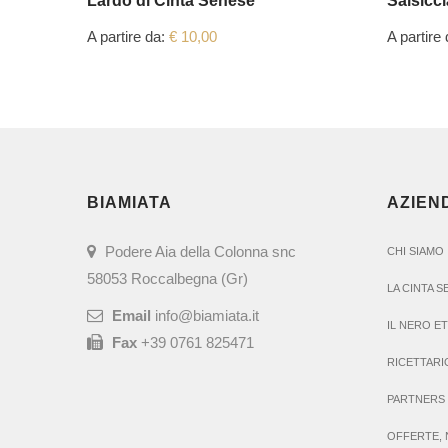
Lardo di Cinta Senese
Salsicc
A partire da:
€
10,00
A partire
BIAMIATA
AZIEN
Podere Aia della Colonna snc
CHI SIAMO
58053 Roccalbegna (Gr)
LA CINTA 
Email
info@biamiata.it
IL NERO E
Fax
+39 0761 825471
RICETTARI
PARTNERS 
OFFERTE, 