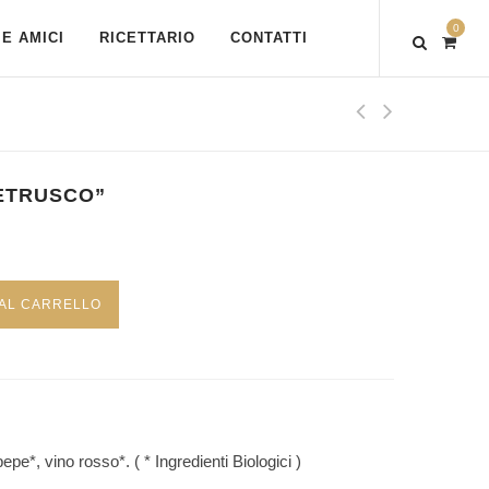
0
E AMICI
RICETTARIO
CONTATTI
ETRUSCO”
 AL CARRELLO
pepe*, vino rosso*. ( * Ingredienti Biologici )