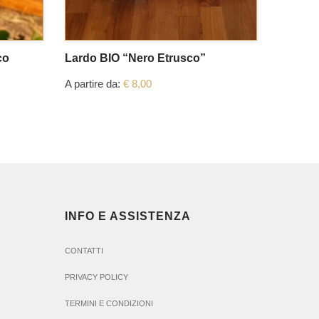
co
Lardo BIO “Nero Etrusco”
Prosciu
Etrusc
A partire da:
€
8,00
€
399,00
INFO E ASSISTENZA
CONTATTI
PRIVACY POLICY
TERMINI E CONDIZIONI