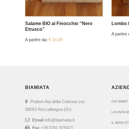
Salame BIO al Finocchio “Nero
Lombo B
Etrusco”
A partire
A partire da:
€
18,00
BIAMIATA
AZIEN
Podere Aia della Colonna snc
CHI SIAMO
58053 Roccalbegna (Gr)
LA CINTA 
Email
info@biamiata.it
IL NERO E
Fax
+39 0761 825471