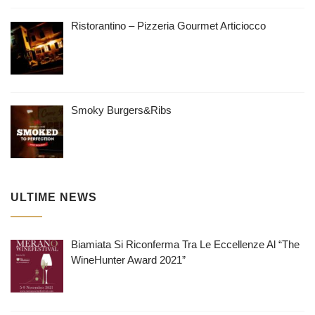
Ristorantino – Pizzeria Gourmet Articiocco
Smoky Burgers&Ribs
ULTIME NEWS
Biamiata Si Riconferma Tra Le Eccellenze Al “The
WineHunter Award 2021”